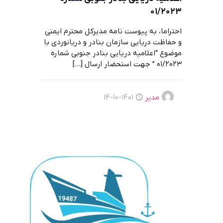
٠١/٢٠٢٣
احتراما، به پیوست نامه مدیرکل محترم ایمنی
و حفاظت دریایی سازمان بنادر و دریانوردی با
موضوع “اعلامیه دريايی بنادر جنوبی شماره
٠١/٢٠٢٣ ” جهت استحضار ارسال
[…]
مدیر
1401-10-14