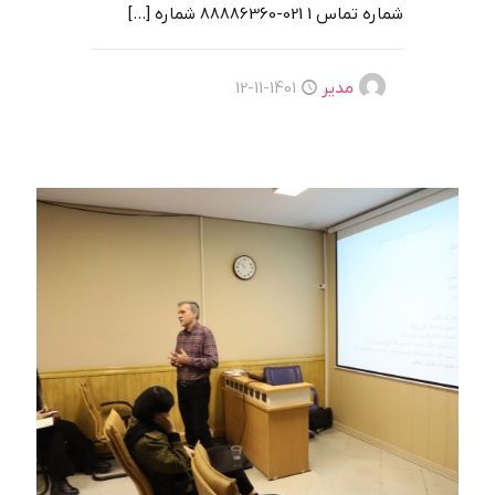
شماره تماس 1 021-88886360 شماره
[…]
مدیر
1401-11-12