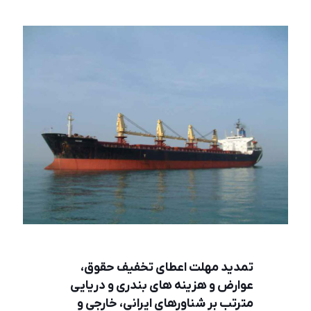
تمديد مهلت اعطای تخفيف حقوق،
عوارض و هزينه های بندری و دريايی
مترتب بر شناورهاي ايرانی، خارجي و