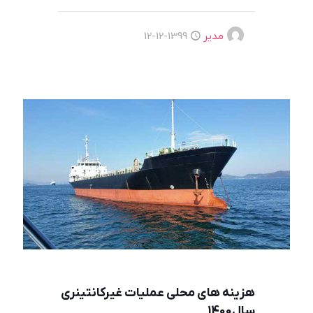
مدیر
1399-12-12
هزینه های محلی عملیات غیرکانتینری
سال1400