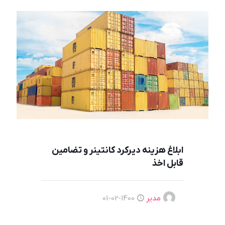
ابلاغ هزينه ديركرد كانتينر و تضامين
قابل اخذ
مدیر
1400-02-01